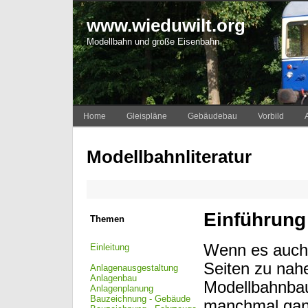
www.wieduwilt.org
Modellbahn und große Eisenbahn
Home
Gleispläne
Gebäudebau
Vorbild
Modellbahnliteratur
Einführung
Themen
Wenn es auch 
Einleitung
Seiten zu nah
Anlagenausgestaltung
Anlagenbau
Modellbahnbau
Anlagenplanung
Bauzeichnung - Gebäude
manchmal ganz 