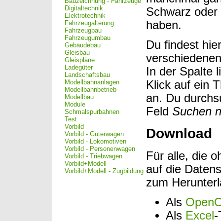
Bauzeichnung - Fahrzeuge
Digitaltechnik
Schwarz oder 
Elektrotechnik
haben.
Fahrzeugalterung
Fahrzeugbau
Fahrzeugumbau
Du findest hie
Gebäudebau
Gleisbau
verschiedene
Gleispläne
Ladegüter
In der Spalte l
Landschaftsbau
Modellbahnanlagen
Klick auf ein
Modellbahnbetrieb
an. Du durchs
Modellbau
Module
Feld
Suchen 
Schmalspurbahnen
Test
Vorbild
Download
Vorbild - Güterwagen
Vorbild - Lokomotiven
Vorbild - Personenwagen
Für alle, die 
Vorbild - Triebwagen
Vorbild+Modell
auf die Daten
Vorbild+Modell - Zugbildung
zum Herunterl
Als
OpenOf
Als
Excel
-